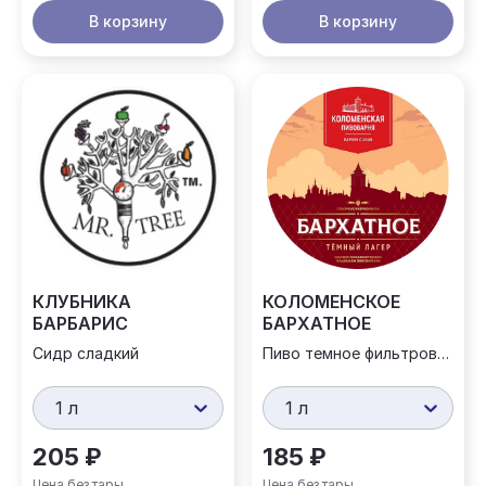
В корзину
В корзину
КЛУБНИКА
КОЛОМЕНСКОЕ
БАРБАРИС
БАРХАТНОЕ
Сидр сладкий
Пиво темное фильтрованное
1 л
1 л
205 ₽
185 ₽
Цена без тары
Цена без тары