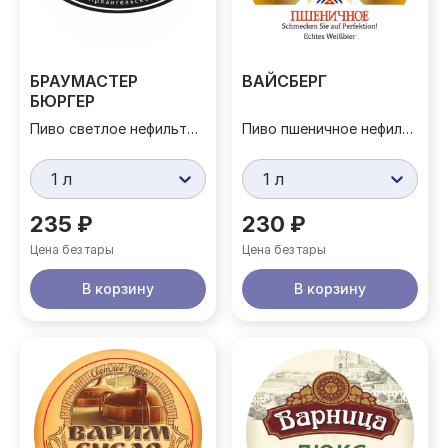
БРАУМАСТЕР
ВАЙСБЕРГ
БЮРГЕР
Пиво светлое нефильтрованное
Пиво пшеничное нефильтрованное
1 л
1 л
235 ₽
230 ₽
Цена без тары
Цена без тары
В корзину
В корзину