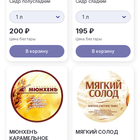
Сидр полусладкий
Сидр сладкий
1 л
1 л
200 ₽
195 ₽
Цена без тары
Цена без тары
В корзину
В корзину
МЮНХЕНЪ
МЯГКИЙ СОЛОД
КАРАМЕЛЬНОЕ