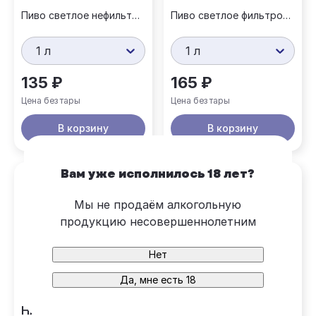
Пиво светлое нефильтрованное
Пиво светлое фильтрованное
1 л
1 л
135 ₽
165 ₽
Цена без тары
Цена без тары
В корзину
В корзину
Вам уже исполнилось 18 лет?
Мы не продаём алкогольную
продукцию несовершеннолетним
Нет
Да, мне есть 18
НА ЮГА
НЕМЕЦКИЙ ВКУС